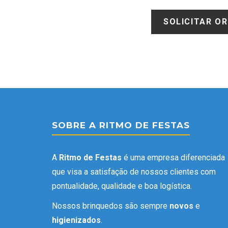
SOBRE A RITMO DE FESTAS
A
Ritmo de Festas
é uma empresa diferenciada
que visa a satisfação de nossos clientes com
pontualidade, qualidade e boa logística.
Nossos brinquedos são sempre
novos
e
higienizados
.