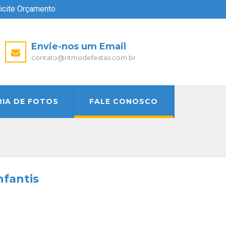
licite Orçamento
Envie-nos um Email
contato@ritmodefestas.com.br
RIA DE FOTOS
FALE CONOSCO
nfantis