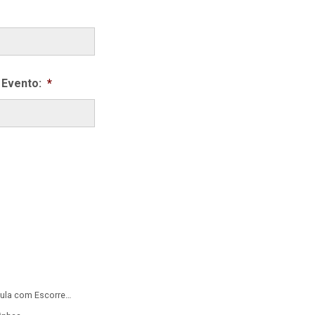
 Evento:
*
Castelo Pula Pula com Escorregador 2 em 1