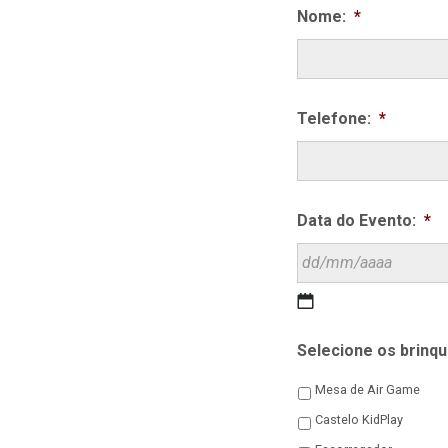
Nome:
*
Telefone:
*
Data do Evento:
*
DD
barra
Selecione os brinq
MM
barra
Mesa de Air Game
YYYY
Castelo KidPlay